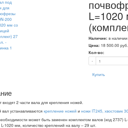
почвоф
L=1020 
(комплек
Наличие:
в наличии
Цена:
18 500.00
руб.
Кол-во:
-
Купить
ние
т входят 2 части вала для крепления ножей.
й вал устанавливаются
крепление ножей
и
ножи IT245, хвостовик 3
необходимости может быть заменен комплектом валов (код 2737) L-
) L-1020 мм, количество креплений на валу – 29 шт.