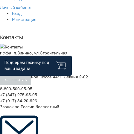
Личный кабинет
Вход
Регистрация
Контакты
г.Уфа, п.Зинино, ул.Строительная 1
г.Уфа, ул Боровая 14/3
Подберем технику под
ТК "Юлдаш", Павильон №66
ваши задачи
г.Уфа ТК радуга ,
ул.Индустриальное шоссе 44/1, Секция 2-02
СВЕРНУТЬ
8-800-500-95-95
+7 (347) 275-95-95
+7 (917) 34-20-926
Звонок по России бесплатный