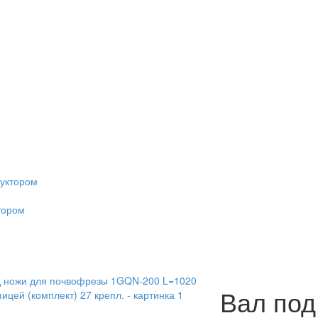
дуктором
тором
Вал под