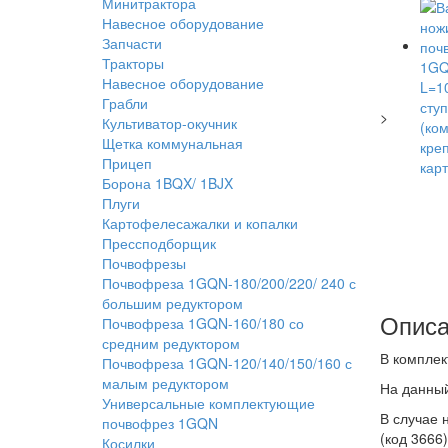
Минитрактора
Навесное оборудование
Запчасти
Тракторы
Навесное оборудование
Грабли
>
Культиватор-окучник
Щетка коммунальная
Прицеп
Борона 1BQX/ 1BJX
Плуги
Картофелесажалки и копалки
Прессподборщик
Почвофрезы
Почвофреза 1GQN-180/200/220/ 240 с
большим редуктором
Описа
Почвофреза 1GQN-160/180 со
средним редуктором
В комплек
Почвофреза 1GQN-120/140/150/160 с
малым редуктором
На данны
Универсальные комплектующие
В случае 
почвофрез 1GQN
(код 3666
Косилки