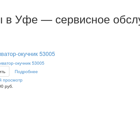
ы в Уфе — сервисное обсл
иватор-окучник 53005
ить
Подробнее
й просмотр
00
руб.