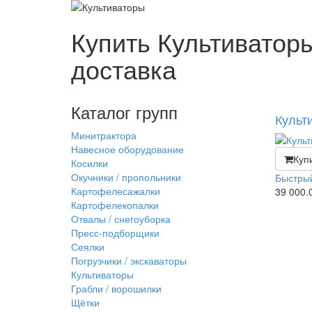
Купить Культиватор
доставка
Каталог групп
Культ
Минитрактора
Навесное оборудование
Куп
Косилки
Окучники / пропольники
Быстры
Картофелесажалки
39 000.
Картофелекопалки
Отвалы / снегоуборка
Пресс-подборщики
Сеялки
Погрузчики / экскаваторы
Культиваторы
Грабли / ворошилки
Щётки