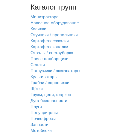
Каталог групп
Минитрактора
Навесное оборудование
Косилки
Окучники / пропольники
Картофелесажалки
Картофелекопалки
Отвалы / снегоуборка
Пресс-подборщики
Сеялки
Погрузчики / экскаваторы
Культиваторы
Грабли / ворошилки
Щётки
Грузы, цепи, фаркоп
Дуга безопасности
Плуги
Полуприцепы
Почвофрезы
Запчасти
Мотоблоки