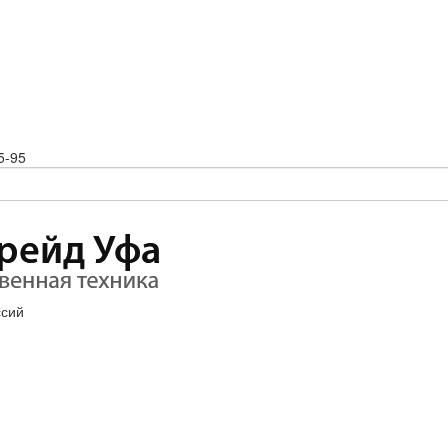
5-95
ссий