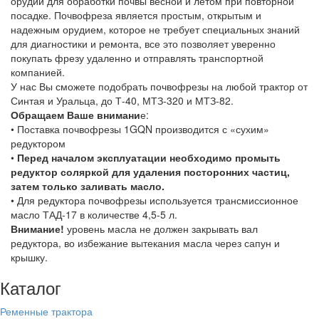
орудий для обработки почвы весной и летом при повторной
посадке. Почвофреза является простым, открытым и
надежным орудием, которое не требует специальных знаний
для диагностики и ремонта, все это позволяет уверенно
покупать фрезу удаленно и отправлять транспортной
компанией.
У нас Вы сможете подобрать почвофрезы на любой трактор от
Синтая и Уральца, до Т-40, МТЗ-320 и МТЗ-82.
Обращаем Ваше внимани
е:
• Поставка почвофрезы 1GQN производится с «сухим»
редуктором
•
Перед началом эксплуатации необходимо промыть
редуктор соляркой для удаления посторонних частиц,
затем только заливать масло.
• Для редуктора почвофрезы используется трансмиссионное
масло ТАД-17 в количестве 4,5-5 л.
Внимание!
уровень масла не должен закрывать вал
редуктора, во избежание вытекания масла через сапун и
крышку.
Каталог
Ременные трактора