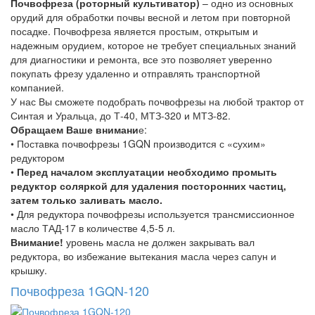
Почвофреза (роторный культиватор)
– одно из основных
орудий для обработки почвы весной и летом при повторной
посадке. Почвофреза является простым, открытым и
надежным орудием, которое не требует специальных знаний
для диагностики и ремонта, все это позволяет уверенно
покупать фрезу удаленно и отправлять транспортной
компанией.
У нас Вы сможете подобрать почвофрезы на любой трактор от
Синтая и Уральца, до Т-40, МТЗ-320 и МТЗ-82.
Обращаем Ваше внимани
е:
• Поставка почвофрезы 1GQN производится с «сухим»
редуктором
•
Перед началом эксплуатации необходимо промыть
редуктор соляркой для удаления посторонних частиц,
затем только заливать масло.
• Для редуктора почвофрезы используется трансмиссионное
масло ТАД-17 в количестве 4,5-5 л.
Внимание!
уровень масла не должен закрывать вал
редуктора, во избежание вытекания масла через сапун и
крышку.
Почвофреза 1GQN-120