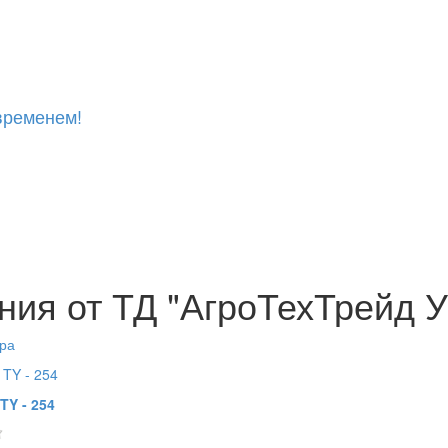
временем!
ия от ТД "АгроТехТрейд 
ра
TY - 254