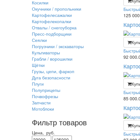
Куп
Косилки
Окучники / пропольники
Быстры
Картофелесажалки
125 000
Картофелекопалки
Карто
Отвалы / снегоуборка
Пресс-подборщики
Сеялки
Куп
Погрузчики / экскаваторы
Быстры
Культиваторы
92 000.
Грабли / ворошилки
Щётки
Карто
Грузы, цепи, фаркоп
Дуга безопасности
Плуги
Куп
Полуприцепы
Быстры
Почвофрезы
85 000.
Запчасти
Карто
Мотоблоки
Фильтр товаров
Куп
Цена,
руб.
Быстры