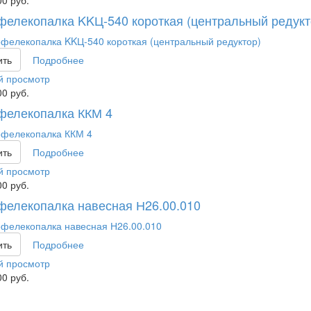
00
руб.
фелекопалка KKЦ-540 короткая (центральный редукт
ить
Подробнее
й просмотр
00
руб.
фелекопалка ККМ 4
ить
Подробнее
й просмотр
00
руб.
фелекопалка навесная Н26.00.010
ить
Подробнее
й просмотр
00
руб.