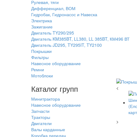
Рулевая, тяги
Дифференциал, ВОМ
Гидробак, Гидронасос и Навеска
Электрика
Зажигание
Двигатель TY290/295
Двигатель KM385BT, LL380, LL 385BT, КМ496 ВТ
Двигатель JD295, TY295IT, TY2100
Покрышки
Фильтры
Навесное оборудование
Ремни
Мотоблоки
Каталог групп
<
Минитрактора
Навесное оборудование
Запчасти
Тракторы
>
Двигатели
Валы карданные
Коробка передач