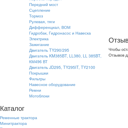
Передний мост
Сцепление
Тормоз
Рулевая, тяги
Дифференциал, ВОМ
Гидробак, Гидронасос и Навеска
Отзыв
Электрика
Зажигание
Чтобы оcт
Двигатель TY290/295
Отзывов д
Двигатель KM385BT, LL380, LL 385BT,
КМ496 ВТ
Двигатель JD295, TY295IT, TY2100
Покрышки
Фильтры
Навесное оборудование
Ремни
Мотоблоки
Каталог
Ременные трактора
Минитрактора