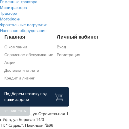
Ременные трактора
Минитрактора
Трактора
Мотоблоки
Фронтальные погрузчики
Навесное оборудование
Главная
Личный кабинет
О компании
Вход
Сервисное обслуживание
Регистрация
Акции
Доставка и оплата
Кредит и лизинг
Подберем технику под
Контакты
ваши задачи
СВЕРНУТЬ
г.Уфа, п.Зинино, ул.Строительная 1
г.Уфа, ул Боровая 14/3
ТК "Юлдаш", Павильон №66