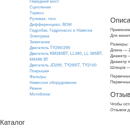
Передний мост
Сцепление
Тормоз
Описа
Рулевая, тяги
Дифференциал, ВОМ
Применим
Гидробак, Гидронасос и Навеска
Для минит
Электрика
Зажигание
Размеры:
Двигатель TY290/295
Длина — 
Двигатель KM385BT, LL380, LL 385BT,
Диаметр —
КМ496 ВТ
Диаметр п
Двигатель JD295, TY295IT, TY2100
Шлицов — 
Покрышки
Первичный
Фильтры
Первичный
Навесное оборудование
Ремни
Отзыв
Мотоблоки
Чтобы оcт
Отзывов д
Каталог