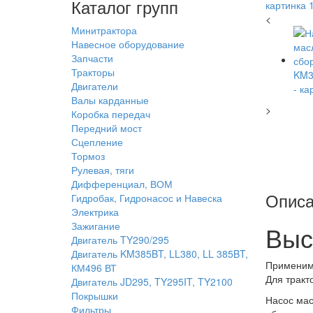
Каталог групп
<
Минитрактора
Навесное оборудование
Запчасти
Тракторы
Двигатели
Валы карданные
>
Коробка передач
Передний мост
Сцепление
Тормоз
Рулевая, тяги
Дифференциал, ВОМ
Описа
Гидробак, Гидронасос и Навеска
Электрика
Зажигание
Выс
Двигатель TY290/295
Двигатель KM385BT, LL380, LL 385BT,
Применим
КМ496 ВТ
Для тракт
Двигатель JD295, TY295IT, TY2100
Покрышки
Насос мас
Фильтры