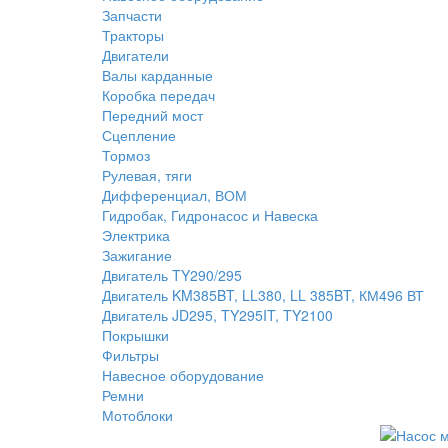
Запчасти
Тракторы
Двигатели
Валы карданные
Коробка передач
Передний мост
Сцепление
Тормоз
Рулевая, тяги
Дифференциал, ВОМ
Гидробак, Гидронасос и Навеска
Электрика
Зажигание
Двигатель TY290/295
Двигатель KM385BT, LL380, LL 385BT, КМ496 ВТ
Двигатель JD295, TY295IT, TY2100
Покрышки
Фильтры
Навесное оборудование
Ремни
Мотоблоки