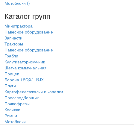
Мотоблоки
()
Каталог групп
Минитрактора
Навесное оборудование
Запчасти
Тракторы
Навесное оборудование
Грабли
Культиватор-окучник
Щетка коммунальная
Прицеп
Борона 1BQX/ 1BJX
Плуги
Картофелесажалки и копалки
Прессподборщик
Почвофрезы
Косилки
Ремни
Мотоблоки