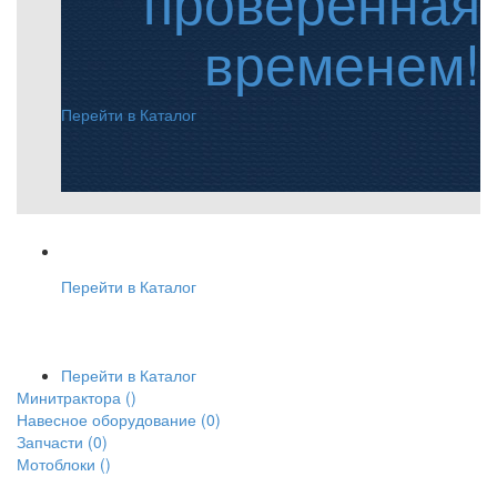
проверенная
временем!
Перейти в Каталог
Перейти в Каталог
Перейти в Каталог
Минитрактора
()
Навесное оборудование
(0)
Запчасти
(0)
Мотоблоки
()