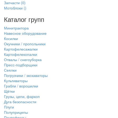
Запчасти
(0)
Мотоблоки
()
Каталог групп
Минитрактора
Навесное оборудование
Косилки
Окучники / пропольники
Картофелесажалки
Картофелекопалки
Отвалы / снегоуборка
Пресс-подборщики
Сеялки
Погрузчики / экскаваторы
Культиваторы
Грабли / ворошилки
Щётки
Грузы, цепи, фаркоп
Дуга безопасности
Плуги
Полуприцепы
Почвофрезы