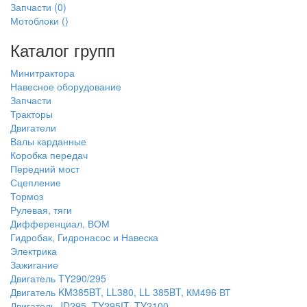
Запчасти
(0)
Мотоблоки
()
Каталог групп
Минитрактора
Навесное оборудование
Запчасти
Тракторы
Двигатели
Валы карданные
Коробка передач
Передний мост
Сцепление
Тормоз
Рулевая, тяги
Дифференциал, ВОМ
Гидробак, Гидронасос и Навеска
Электрика
Зажигание
Двигатель TY290/295
Двигатель KM385BT, LL380, LL 385BT, КМ496 ВТ
Двигатель JD295, TY295IT, TY2100