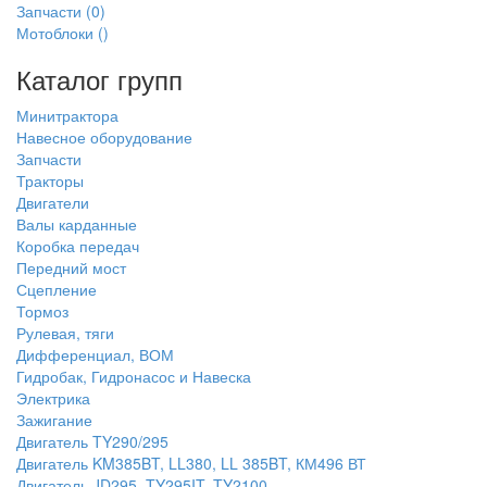
Запчасти
(0)
Мотоблоки
()
Каталог групп
Минитрактора
Навесное оборудование
Запчасти
Тракторы
Двигатели
Валы карданные
Коробка передач
Передний мост
Сцепление
Тормоз
Рулевая, тяги
Дифференциал, ВОМ
Гидробак, Гидронасос и Навеска
Электрика
Зажигание
Двигатель TY290/295
Двигатель KM385BT, LL380, LL 385BT, КМ496 ВТ
Двигатель JD295, TY295IT, TY2100