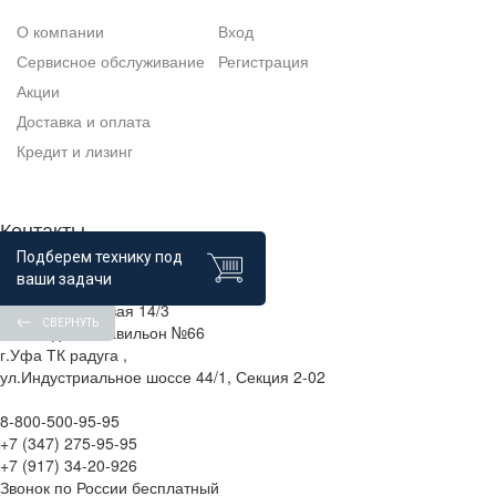
О компании
Вход
Сервисное обслуживание
Регистрация
Акции
Доставка и оплата
Кредит и лизинг
Контакты
Подберем технику под
ваши задачи
г.Уфа, п.Зинино, ул.Строительная 1
г.Уфа, ул Боровая 14/3
СВЕРНУТЬ
ТК "Юлдаш", Павильон №66
г.Уфа ТК радуга ,
ул.Индустриальное шоссе 44/1, Секция 2-02
8-800-500-95-95
+7 (347) 275-95-95
+7 (917) 34-20-926
Звонок по России бесплатный