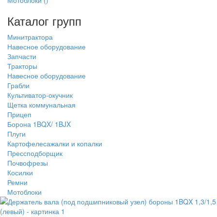
Мотоблоки
()
Каталог групп
Минитрактора
Навесное оборудование
Запчасти
Тракторы
Навесное оборудование
Грабли
Культиватор-окучник
Щетка коммунальная
Прицеп
Борона 1BQX/ 1BJX
Плуги
Картофелесажалки и копалки
Прессподборщик
Почвофрезы
Косилки
Ремни
Мотоблоки