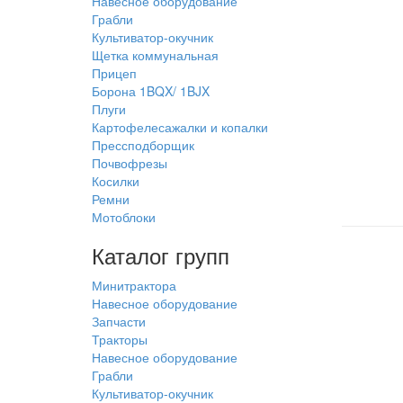
Навесное оборудование
Грабли
Культиватор-окучник
Щетка коммунальная
Прицеп
Борона 1BQX/ 1BJX
Плуги
Картофелесажалки и копалки
Прессподборщик
Почвофрезы
Косилки
Ремни
Мотоблоки
Каталог групп
Минитрактора
Навесное оборудование
Запчасти
Тракторы
Навесное оборудование
Грабли
Культиватор-окучник