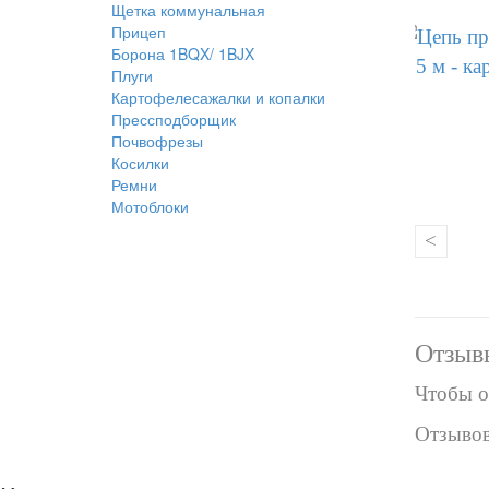
Щетка коммунальная
Прицеп
Борона 1BQX/ 1BJX
Плуги
Картофелесажалки и копалки
Прессподборщик
Почвофрезы
Косилки
Ремни
Мотоблоки
<
Отзывы
Чтобы о
Отзывов