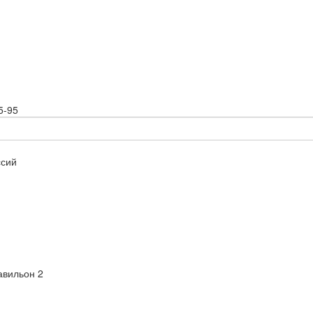
5-95
ссий
авильон 2