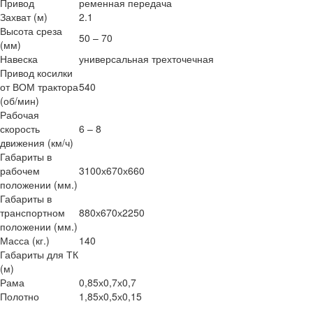
Привод
ременная передача
Захват (м)
2.1
Высота среза
50 – 70
(мм)
Навеска
универсальная трехточечная
Привод косилки
от ВОМ трактора
540
(об/мин)
Рабочая
скорость
6 – 8
движения (км/ч)
Габариты в
рабочем
3100х670х660
положении (мм.)
Габариты в
транспортном
880х670х2250
положении (мм.)
Масса (кг.)
140
Габариты для ТК
(м)
Рама
0,85х0,7х0,7
Полотно
1,85х0,5х0,15