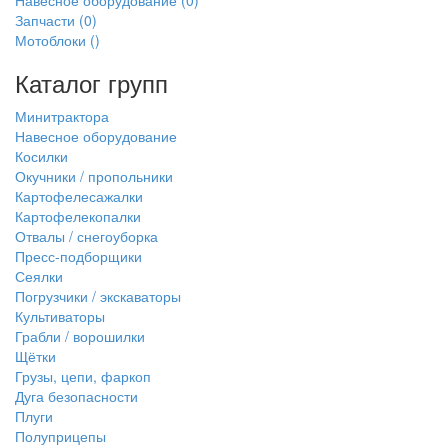
Навесное оборудование
(0)
Запчасти
(0)
Мотоблоки
()
Каталог групп
Минитрактора
Навесное оборудование
Косилки
Окучники / пропольники
Картофелесажалки
Картофелекопалки
Отвалы / снегоуборка
Пресс-подборщики
Сеялки
Погрузчики / экскаваторы
Культиваторы
Грабли / ворошилки
Щётки
Грузы, цепи, фаркоп
Дуга безопасности
Плуги
Полуприцепы