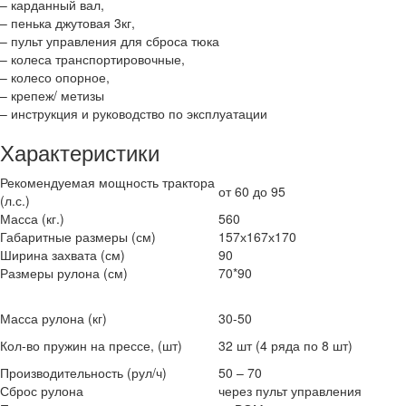
– карданный вал,
– пенька джутовая 3кг,
– пульт управления для сброса тюка
– колеса транспортировочные,
– колесо опорное,
– крепеж/ метизы
– инструкция и руководство по эксплуатации
Характеристики
Рекомендуемая мощность трактора
от 60 до 95
(л.с.)
Масса (кг.)
560
Габаритные размеры (см)
157х167х170
Ширина захвата (см)
90
Размеры рулона (см)
70*90
Масса рулона (кг)
30-50
Кол-во пружин на прессе, (шт)
32 шт (4 ряда по 8 шт)
Производительность (рул/ч)
50 – 70
Сброс рулона
через пульт управления