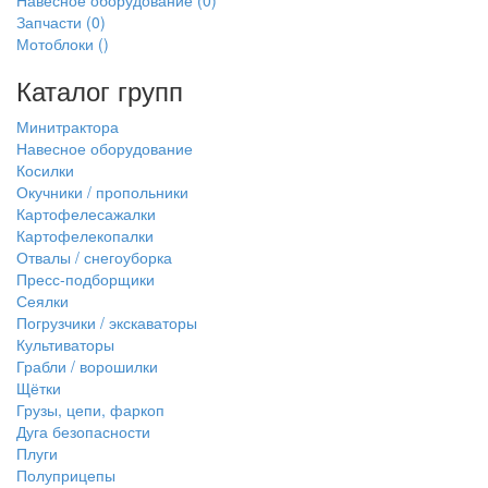
Навесное оборудование
(0)
Запчасти
(0)
Мотоблоки
()
Каталог групп
Минитрактора
Навесное оборудование
Косилки
Окучники / пропольники
Картофелесажалки
Картофелекопалки
Отвалы / снегоуборка
Пресс-подборщики
Сеялки
Погрузчики / экскаваторы
Культиваторы
Грабли / ворошилки
Щётки
Грузы, цепи, фаркоп
Дуга безопасности
Плуги
Полуприцепы