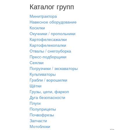
Каталог групп
Минитрактора
Навесное оборудование
Косилки
Окучники / пропольники
Картофелесажалки
Картофелекопалки
Отвалы / снегоуборка
Пресс-подборщики
Сеялки
Погрузчики / экскаваторы
Культиваторы
Грабли / ворошилки
Щётки
Грузы, цепи, фаркоп
Дуга безопасности
Плуги
Полуприцепы
Почвофрезы
Запчасти
Мотоблоки