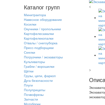
Каталог групп
<
Минитрактора
Навесное оборудование
Косилки
Окучники / пропольники
Картофелесажалки
Картофелекопалки
Отвалы / снегоуборка
Пресс-подборщики
Сеялки
Погрузчики / экскаваторы
Культиваторы
Грабли / ворошилки
>
Щётки
Грузы, цепи, фаркоп
Описа
Дуга безопасности
Плуги
Экскавато
Полуприцепы
Экскавато
Почвофрезы
экскавато
Запчасти
Мотоблоки