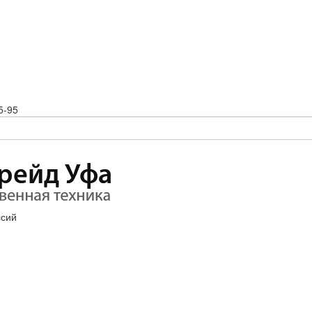
5-95
ссий