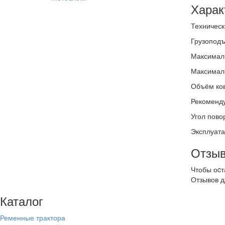
Харак
Техническ
Грузоподъ
Максималь
Максималь
Объём ков
Рекоменду
Угол пово
Эксплуата
Отзыв
Чтобы оcт
Отзывов д
Каталог
Ременные трактора