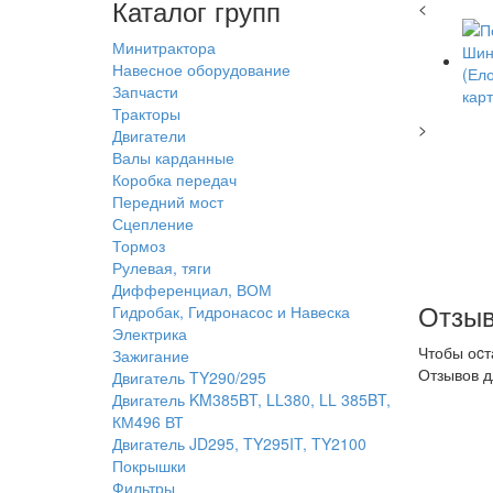
Каталог групп
<
Минитрактора
Навесное оборудование
Запчасти
Тракторы
>
Двигатели
Валы карданные
Коробка передач
Передний мост
Сцепление
Тормоз
Рулевая, тяги
Дифференциал, ВОМ
Отзыв
Гидробак, Гидронасос и Навеска
Электрика
Чтобы оcт
Зажигание
Отзывов д
Двигатель TY290/295
Двигатель KM385BT, LL380, LL 385BT,
КМ496 ВТ
Двигатель JD295, TY295IT, TY2100
Покрышки
Фильтры