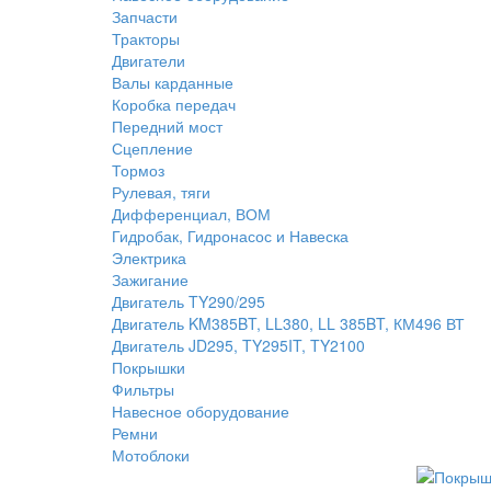
Запчасти
Тракторы
Двигатели
Валы карданные
Коробка передач
Передний мост
Сцепление
Тормоз
Рулевая, тяги
Дифференциал, ВОМ
Гидробак, Гидронасос и Навеска
Электрика
Зажигание
Двигатель TY290/295
Двигатель KM385BT, LL380, LL 385BT, КМ496 ВТ
Двигатель JD295, TY295IT, TY2100
Покрышки
Фильтры
Навесное оборудование
Ремни
Мотоблоки