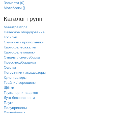
Запчасти
(0)
Мотоблоки
()
Каталог групп
Минитрактора
Навесное оборудование
Косилки
Окучники / пропольники
Картофелесажалки
Картофелекопалки
Отвалы / снегоуборка
Пресс-подборщики
Сеялки
Погрузчики / экскаваторы
Культиваторы
Грабли / ворошилки
Щётки
Грузы, цепи, фаркоп
Дуга безопасности
Плуги
Полуприцепы
Почвофрезы