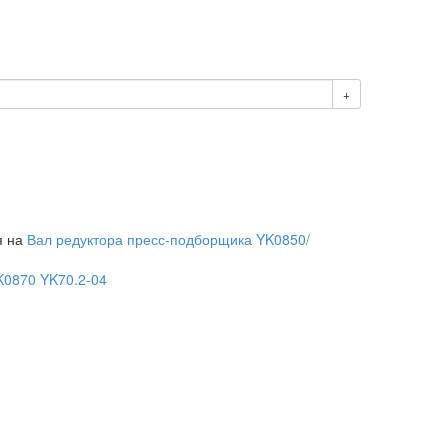
+
я на
Вал редуктора пресс-подборщика YK0850/
K0870 YK70.2-04