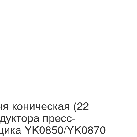
я коническая (22
едуктора пресс-
щика YK0850/YK0870