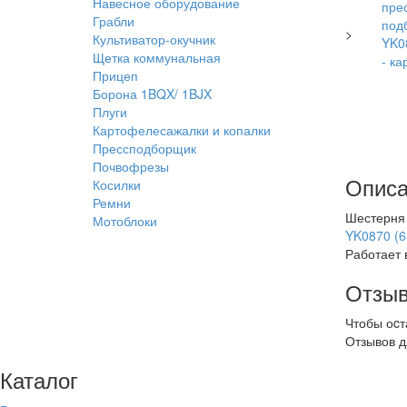
Навесное оборудование
Грабли
>
Культиватор-окучник
Щетка коммунальная
Прицеп
Борона 1BQX/ 1BJX
Плуги
Картофелесажалки и копалки
Прессподборщик
Почвофрезы
Описа
Косилки
Ремни
Шестерня 
Мотоблоки
YK0870 (6
Работает 
Отзыв
Чтобы оcт
Отзывов д
Каталог