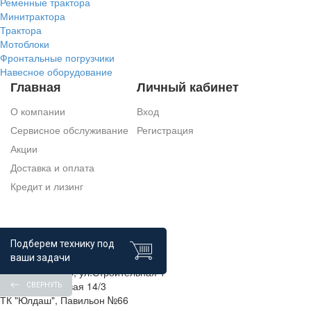
Ременные трактора
Минитрактора
Трактора
Мотоблоки
Фронтальные погрузчики
Навесное оборудование
Главная
Личный кабинет
О компании
Вход
Сервисное обслуживание
Регистрация
Акции
Доставка и оплата
Кредит и лизинг
Контакты
Подберем технику под
ваши задачи
г.Уфа, п.Зинино, ул.Строительная 1
г.Уфа, ул Боровая 14/3
СВЕРНУТЬ
ТК "Юлдаш", Павильон №66