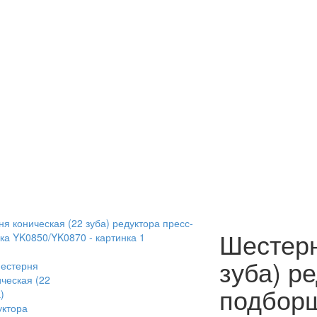
Шестерн
зуба) р
подбор