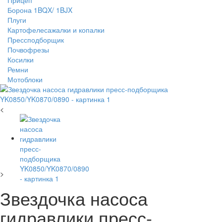
Прицеп
Борона 1BQX/ 1BJX
Плуги
Картофелесажалки и копалки
Прессподборщик
Почвофрезы
Косилки
Ремни
Мотоблоки
<
>
Звездочка насоса
гидравлики пресс-