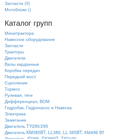
Запчасти
(0)
Мотоблоки
()
Каталог групп
Минитрактора
Навесное оборудование
Запчасти
Тракторы
Двигатели
Валы карданные
Коробка передач
Передний мост
Сцепление
Тормоз
Рулевая, тяги
Дифференциал, ВОМ
Гидробак, Гидронасос и Навеска
Электрика
Зажигание
Двигатель TY290/295
Двигатель KM385BT, LL380, LL 385BT, КМ496 ВТ
Двигатель JD295, TY295IT, TY2100