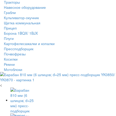
Тракторы
Навесное оборудование
Грабли
Культиватор-окучник
Щетка коммунальная
Прицеп
Борона 1BQX/ 1BJX
Плуги
Картофелесажалки и копалки
Прессподборщик
Почвофрезы
Косилки
Ремни
Мотоблоки
<